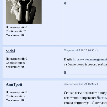
0
Приглашений:
0
Сообщений:
71
Уважение:
+0
Vidal
Поделиться
05.10.23 16:33:41
Приглашений:
0
В цій
https://www.management.
Сообщений:
9
та безпечного ігрового майда
Уважение:
+0
0
АняТрой
Поделиться
31.01.24 16:05:24
Приглашений:
0
Сейчас всем помогают в подо
Сообщений:
5
вам точно понравится
Частны
Уважение:
+0
своим пациентам . Я осталас