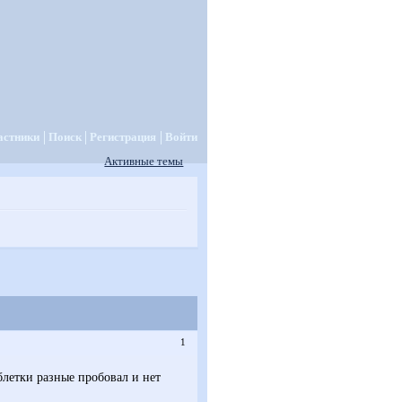
астники
Поиск
Регистрация
Войти
Активные темы
1
блетки разные пробовал и нет