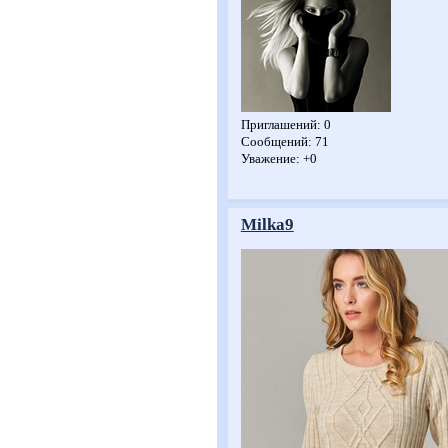
Приглашений:
0
Сообщений:
71
Уважение:
+0
Milka9